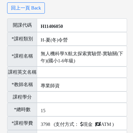
回上一頁 Back
開課代碼
H11406050
*課程類別
H-夏(冬)令營
無人機科學X航太探索實驗營-實驗關(下
*課程名稱
午)(國小1-6年級)
課程英文名稱
*教師名稱
專業師資
課程學分
*總時數
15
*課程學費
3798
(支付方式：
現金
ATM )