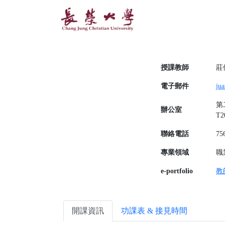
授課教師
莊
電子郵件
ju
第二
辦公室
T2
聯絡電話
75
專業領域
職
e-portfolio
教師
開課資訊
功課表 & 接見時間