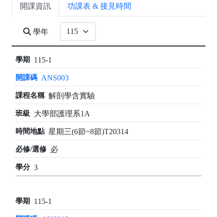
開課資訊
功課表 & 接見時間
學年
115-1
ANS003
解剖學含實驗
大學部護理系1A
星期三(6節~8節)T20314
必
3
115-1