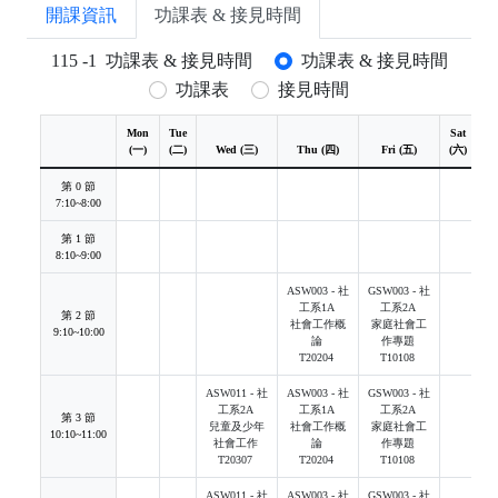
開課資訊
功課表 & 接見時間
115
-
1
功課表 & 接見時間
功課表 & 接見時間
功課表
接見時間
Mon
Tue
Sat
S
(一)
(二)
Wed (三)
Thu (四)
Fri (五)
(六)
(
第 0 節
7:10~8:00
第 1 節
8:10~9:00
ASW003 - 社
GSW003 - 社
工系1A
工系2A
第 2 節
社會工作概
家庭社會工
9:10~10:00
論
作專題
T20204
T10108
ASW011 - 社
ASW003 - 社
GSW003 - 社
工系2A
工系1A
工系2A
第 3 節
兒童及少年
社會工作概
家庭社會工
10:10~11:00
社會工作
論
作專題
T20307
T20204
T10108
ASW011 - 社
ASW003 - 社
GSW003 - 社