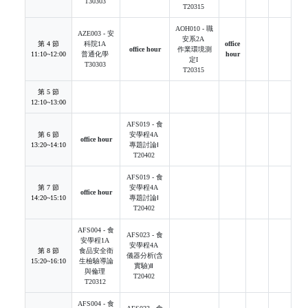
T30303
T20315
AOH010 - 職
AZE003 - 安
安系2A
第 4 節
科院1A
office
office hour
作業環境測
11:10~12:00
普通化學
hour
定Ι
T30303
T20315
第 5 節
12:10~13:00
AFS019 - 食
第 6 節
安學程4A
office hour
13:20~14:10
專題討論Ⅰ
T20402
AFS019 - 食
第 7 節
安學程4A
office hour
14:20~15:10
專題討論Ⅰ
T20402
AFS004 - 食
AFS023 - 食
安學程1A
安學程4A
第 8 節
食品安全衛
儀器分析(含
15:20~16:10
生檢驗導論
實驗)Ⅱ
與倫理
T20402
T20312
AFS004 - 食