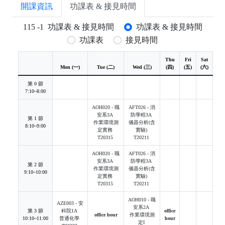
開課資訊
功課表 & 接見時間
115
-
1
功課表 & 接見時間
功課表 & 接見時間
功課表
接見時間
Thu
Fri
Sat
Su
Mon (一)
Tue (二)
Wed (三)
(四)
(五)
(六)
(日
第 0 節
7:10~8:00
AOH020 - 職
AFT026 - 消
安系3A
防學程3A
第 1 節
作業環境測
儀器分析(含
8:10~9:00
定實務
實驗)
T20315
T20211
AOH020 - 職
AFT026 - 消
安系3A
防學程3A
第 2 節
作業環境測
儀器分析(含
9:10~10:00
定實務
實驗)
T20315
T20211
AOH010 - 職
AZE003 - 安
安系2A
第 3 節
科院1A
office
office hour
作業環境測
10:10~11:00
普通化學
hour
定Ι