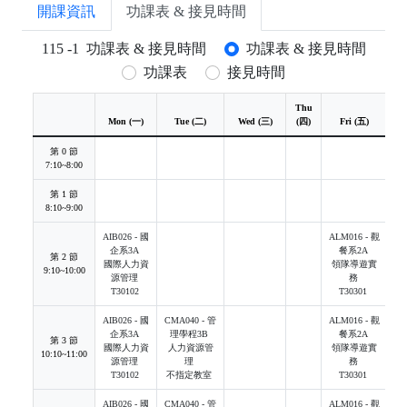
開課資訊
功課表 & 接見時間
115
-
1
功課表 & 接見時間
功課表 & 接見時間
功課表
接見時間
Thu
Sa
Mon (一)
Tue (二)
Wed (三)
(四)
Fri (五)
(六
第 0 節
7:10~8:00
第 1 節
8:10~9:00
AIB026 - 國
ALM016 - 觀
企系3A
餐系2A
第 2 節
國際人力資
領隊導遊實
9:10~10:00
源管理
務
T30102
T30301
AIB026 - 國
CMA040 - 管
ALM016 - 觀
企系3A
理學程3B
餐系2A
第 3 節
國際人力資
人力資源管
領隊導遊實
10:10~11:00
源管理
理
務
T30102
不指定教室
T30301
AIB026 - 國
CMA040 - 管
ALM016 - 觀