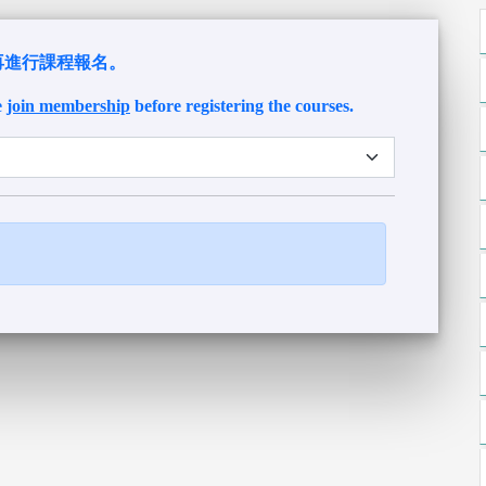
再進行課程報名。
e
join membership
before registering the courses.