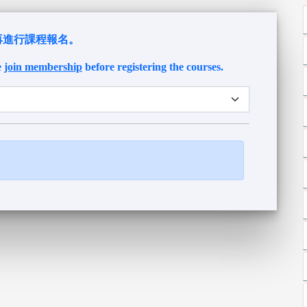
再進行課程報名。
e
join membership
before registering the courses.